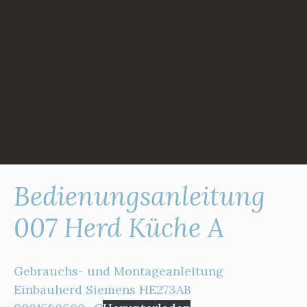
Zum
Inhalt
springen
Bedienungsanleitung
007 Herd Küche A
Gebrauchs- und Montageanleitung
Einbauherd Siemens HE273AB