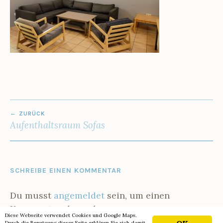
2
2
0
3
1
4
7
5
6
BEITRAGSNAVIGATION
ZURÜCK
Aufenthaltsraum Sofas
SCHREIBE EINEN KOMMENTAR
Du musst
angemeldet
sein, um einen
Kommentar abzugeben.
Diese Webseite verwendet Cookies und Google Maps.
Durch die Benutzung dieser Seite erklären Sie sich damit